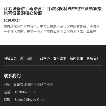
疆一家专业生产硼系新材料的工厂，原有人工配料方式存在粉尘
大、配比不稳定、效率低的问题，中海德推出硼材料自动化配料系
让老设备讲上新语言：自动化配料线中电控系统承接
统，实现了从投料到混合的全流程自动化闭环，有效解决了粉尘控
原有设备的核心价值
制与配方精度的双重难题，助力硼材料生产企业实现安全、高效、
2026.05.24
稳定生产。
在自动化配料生产线中，电控系统能否承接客户原有设备，不仅是
一个技术问题，更是一个关乎项目成败的关键商业决策。其重要性
主要体现在以下五个核心维度：
网站首页
关于我们
产品中心
客户案例
新闻资讯
联系我们
联系我们
地址：青岛市城阳区玉皇岭工业园
电话：
13780670657
邮箱：
Sales@Sihyde.Com