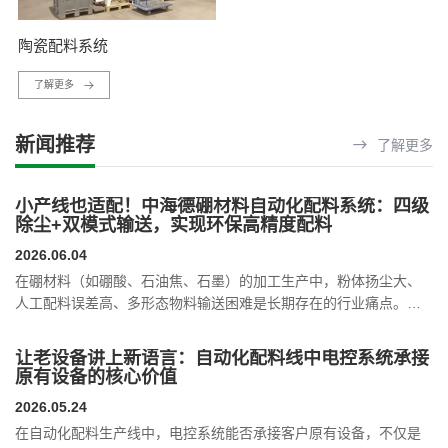
陶瓷配料系统
了解更多
新闻推荐
了解更多
小产线也适配！中海德硼材料自动化配料系统：四级
除尘+双模式输送，实现环保高精度配料
2026.06.04
在硼材料（如硼酸、石油焦、石墨）的加工生产中，粉体扬尘大、
人工配料误差高、多形态物料输送困难是长期存在的行业痛点。新
疆一家专业生产硼系新材料的工厂，原有人工配料方式存在粉尘
大、配比不稳定、效率低的问题，中海德推出硼材料自动化配料系
让老设备讲上新语言：自动化配料线中电控系统承接
统，实现了从投料到混合的全流程自动化闭环，有效解决了粉尘控
原有设备的核心价值
制与配方精度的双重难题，助力硼材料生产企业实现安全、高效、
2026.05.24
稳定生产。
在自动化配料生产线中，电控系统能否承接客户原有设备，不仅是