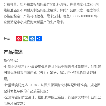
分级称量、粉料精准投加的差异化配料流程。称量精度可达±0.5%，
能精准匹配不同耐火制品的配比要求，保障产品耐火度、强度等核
心性能稳定；产能可根据客户需求定制，覆盖10000-100000T/年，
全面适配中小规模到大型量产的生产需求。
Sina
WeChat
Qzone
Share
分享：
Weibo
产品描述
核心特点：
•针对耐火材料行业高硬度骨料设计耐磨型输送与称量结构，针对超
细耐火粉料采用密闭式（气力）输送，解决行业特殊物料处理难
题；
•计量精度稳定达±0.5%，从源头保障耐火材料配比精准度，规避因
配料偏差导致的产品质量问题；
•全流程密闭防尘设计，搭配脉冲除尘系统，符合耐火材料行业粉尘
治理环保要求；