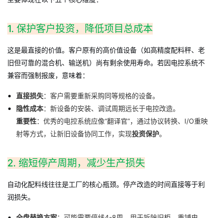
1. 保护客户投资，降低项目总成本
这是最直接的价值。客户原有的高价值设备（如高精度配料秤、老
旧但可靠的混合机、输送机）尚有剩余使用寿命。若因电控系统不
兼容而强制报废，意味着：
直接损失
：客户需要重新采购同等规格的设备。
隐性成本
：新设备的安装、调试周期远长于电控改造。
重要性
：优秀的电控系统应像“翻译官”，通过协议转换、I/O重映
射等方式，让新旧设备协同工作，实现
投资保护
。
2. 缩短停产周期，减少生产损失
自动化配料线往往是工厂的核心瓶颈。停产改造的时间直接等于利
润损失。
全盘替换方案
：可能需要停线4-8周，用于拆除旧柜、重铺电