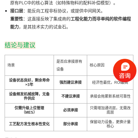
原有PLC中的核心算法（如特殊物料的配料补偿模型）。
接口层
：能反向工程非标协议，或提供中间网关。
重要性
：这直接反映了集成商的
工程化能力而非单纯的软件编程
能力
，是其技术实力的试金石。
结论与建议
是否应承接原有
场景
核心原因
设备
设备状态良好，剩余寿命
强烈建议承接
经济性最优，ROI最高
>3年
设备频发机械故障，无备
不建议承接
承接会拖累新系统可靠性
件供应
仅需升级上位管理
只需增加通讯层，无需改
必须承接
（MES）
底层
保留动力设备，更换计量
工艺配方发生根本性变化
部分承接
核心