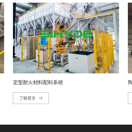
定型耐火材料配料系统
了解更多