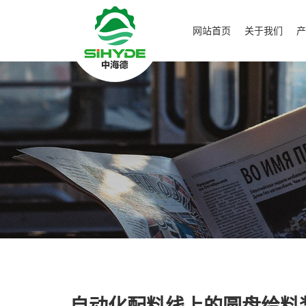
网站首页
关于我们
产