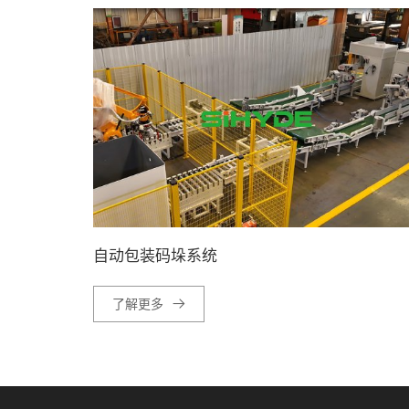
自动包装码垛系统
了解更多