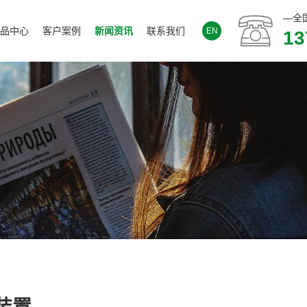
—全
品中心
客户案例
新闻资讯
联系我们
EN
13