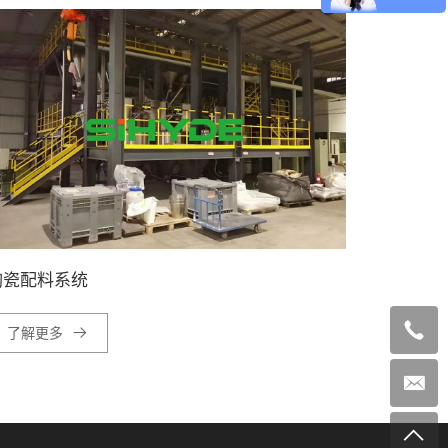
陶瓷配料系统
了解更多