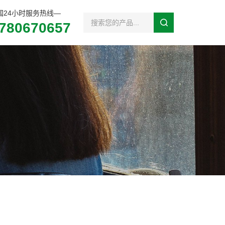
国24小时服务热线—
780670657