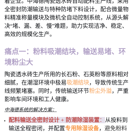
着企业。中海德陶瓷透水砖自动配料生产线，采用
全密封防潮输送与特种防堵下料设计，配合微量物
料精准称量模块及微机全自动控制系统，从源头解
决“堵、漏、差、慢”难题，助力实现洁净、稳定、
高效的规模化生产。
痛点一：粉料吸潮结块，输送易堵、环
境粉尘大
陶瓷透水砖生产所用的长石粉、石英粉等原料相对
细腻，在潮湿环境中极易
吸潮结块
，导致传统生产
线频繁堵塞。同时，传统输送环节
粉尘外溢
，严重
影响车间环境和工人健康。
中海德系统的解决方案：
配料输送全密封设计
+ 防潮除湿装置
：
从投料到
输送全程密闭，并配置
专用除湿设备
，
避免粉料