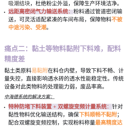
吸潮结块
，杜绝粉尘外溢，保障生产环境洁净。
远距离密闭气力输送系统
：
粉料通过管道密闭输
送，可灵活适配紧凑的车间布局，保障物料
不被
中途污染、受潮
。
痛点二：黏土等物料黏附下料难，配料
精度差
黏土类原料
易黏附
在料仓内壁，导致下料不畅、计
量失控，直接影响透水砖的透水性能稳定性。传统
设备对此类物料的处理能力弱，废品率高。
中海德系统的解决方案：
特种防堵下料装置
+ 双螺旋变频计量系统
：
针对
黏性物料优化输送结构，确保
下料顺畅不黏附
；
配合双螺旋变频控制，实现粉料称量
最高精度达