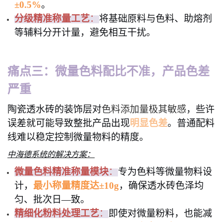
±0.5%
。
分级精准称量工艺
：
将基础原料与色料、助熔剂
等辅料分开计量，避免相互干扰。
痛点三：微量色料配比不准，产品色差
严重
陶瓷透水砖的装饰层对
色料添加量极其敏感
，些许
误差就可能导致整批产品出现
明显色差
。普通配料
线难以稳定控制微量物料的精度。
中海德系统的解决方案：
微量色料精准称量模块
：
专为色料等微量物料设
计，
最小称量精度达±10g
，确保透水砖色泽均
匀、批次日—致。
精细化粉料处理工艺
：
即使对微量粉料，也能减