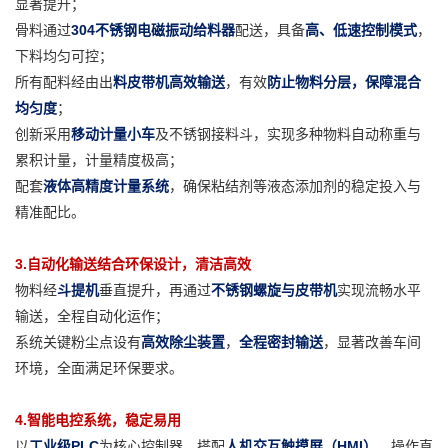
显著提升；
骨料通过
304不锈钢电磁振动给料器
配送，具备
高、低速控制模式
，
下料均匀可控；
所有配料经由出
料皮带机高效输送
，有效
防止物料分层，保障混合
均匀度
；
创新采用
移动计量小车
及不锈钢接料斗，实现多种物料自动称重与
累积计量，计量精度极高；
配套
液体高精度计量系统
，确保粘结剂等液态添加剂的稳定投入与
精准配比。
3.自动化输送结合环保设计，清洁高效
物料经
斗提机
垂直提升，再通过
不锈钢螺旋与皮带机
实现流畅水平
输送，全程自动化运作；
系统关键粉尘点设有
高效除尘装置
，
全程密封输送
，显著改善车间
环境，全面满足环保要求。
4.智能电控系统，稳定易用
以
工业级PLC
为核心控制器，搭配
人机交互触摸屏（HMI）
，操作直