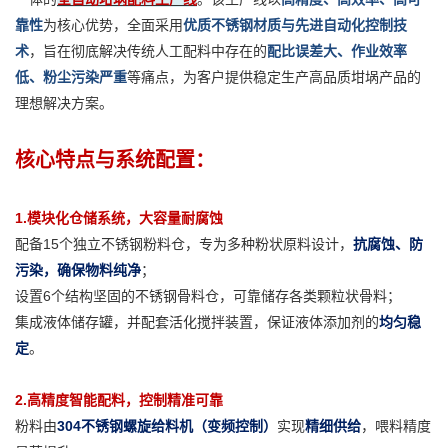
靠性
为核心优势，全面采用
优质不锈钢材质与先进自动化控制技
术
，旨在彻底解决传统人工配料中存在的
配比误差大、作业效率
低、粉尘污染严重
等痛点，为客户提供稳定生产高品质坩埚产品的
理想解决方案。
核心特点与系统配置：
1.模块化仓储系统，大容量耐腐蚀
配备15个独立不锈钢粉料仓，专为多种粉状原料设计，
抗腐蚀、防
污染，确保物料纯净
；
设置6个结构坚固的不锈钢骨料仓，可靠储存各类颗粒状骨料；
集成液体储存罐，并配套活化搅拌装置，保证液体添加剂的
均匀稳
定
。
2.高精度智能配料，控制精准可靠
粉料由
304不锈钢螺旋给料机（变频控制）
实现
精细供给
，喂料精度