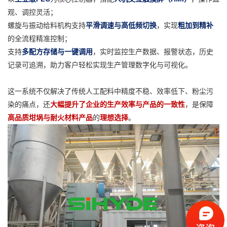
观、调控灵活；
螺旋与振动给料机构支持
平滑调速与高低频切换
，实现
粗加到精补
的全流程精准控制；
支持
多配方存储与一键调用
，实时监控生产数据、报警状态，历史
记录可追溯，助力客户轻松实现生产管理数字化与可视化。
这一系统不仅解决了传统人工配料中精度不稳、效率低下、粉尘污
染的痛点，还
大幅提升了企业的生产效率与产品的一致性
，是保障
高品质坩埚与耐火材料产品
的
理想选择
。