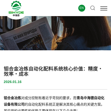
EN
钼合金冶炼自动化配料系统核心价值：精度・
效率・成本
2026.01.16
钼合金冶炼
对成分控制有着近乎苛刻的要求，而
青岛中海德自动化
设备有限公司
的自动化配料系统正是解决其核心痛点的关键方案。
其应用的必要性和优势主要体现在以下几个方面：